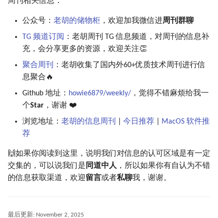
周刊相关信息：
公众号：
老胡的储物柜
，欢迎加我微信进
周刊群聊
TG 频道订阅
：老胡周刊 TG 信息频道，对周刊的信息补
充，会分享更多的资源，欢迎关注👏
聚合周刊
：老胡收集了国内外60+优质技术周刊进行信
息聚合🔥
Github 地址：
howie6879/weekly/
，觉得不错麻烦给我一
个
Star
，谢谢 ❤️
浏览地址：
老胡的信息周刊
|
今日推荐
|
MacOS 软件推
荐
🙌如果你阅读到这里，说明我们对信息的认可区域是有一定
交集的，可以说我们是
同道中人
，所以如果你有自认为不错
的信息获取渠道，欢迎
留言
或者
私聊
我，谢谢。
最后更新:
November 2, 2025