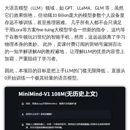
第148期 (06-24~06-30)
第097期 (06-25~07-01)
第047期 (07-04~07-10)
大语言模型（LLM）领域，如 GPT、LLaMA、GLM 等，虽然
它们效果惊艳， 但动辄10 Bilion庞大的模型参数个人设备显
第147期 (06-17~06-23)
第096期 (06-19~06-24)
第046期 (06-27~07-02)
存远不够训练，甚至推理困难。 几乎所有人都不会只满足
于用Lora等方案fine-tuing大模型学会一些新的指令， 这约等
第146期 (06-11~06-16)
第095期 (06-12~06-17)
第045期 (06-20~06-25)
于在教牛顿玩21世纪的智能手机，然而，这远远脱离了学习
物理本身的奥妙。 此外，卖课付费订阅的营销号漏洞百出
第145期 (06-03~06-10)
第094期 (06-05~06-11)
第044期 (06-13~06-18)
的一知半解讲解AI的教程遍地， 让理解LLM的优质内容雪上
加霜，严重阻碍了学习者。
第144期 (05-27~06-02)
第093期 (05-29~06-04)
第043期 (06-06~06-11)
因此，本项目的目标是把上手LLM的门槛无限降低， 直接从
第143期 (05-20~05-26)
第092期 (05-22~05-28)
第042期 (05-30~06-04)
0开始训练一个极其轻量的语言模型。
第142期 (05-13~05-19)
第091期 (05-15~05-20)
第041期 (05-23~05-28)
第141期 (05-06~05-12)
第090期 (05-01~05-13)
第040期 (05-16~05-21)
第140期 (04-29~05-05)
第089期 (04-24~04-30)
第039期 (05-09~05-15)