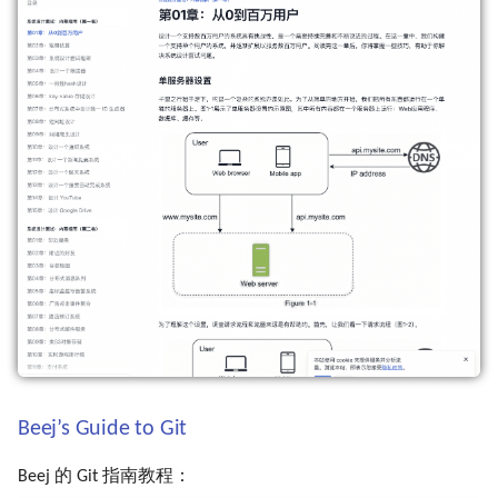
Beej’s Guide to Git
Beej 的 Git 指南教程：