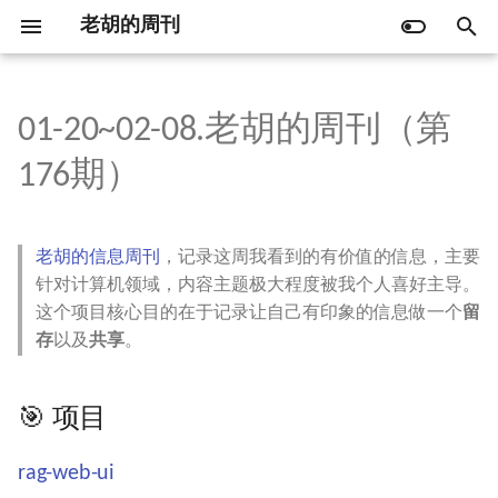
老胡的周刊
键
入
01-20~02-08.老胡的周刊（第
🐲 2024 年刊
🎯 项目
🍏 我的 macOS 常用软件
第173期 (12-23~12-29)
第122期 (12-25~12-31)
第072期 (12-26~12-31)
第020期 (12-26~12-31)
以
176期）
开
🐰 2023 年刊
🤖 ChatGPT 开源应用月度排名
rag-web-ui
第172期 (12-16~12-22)
第121期 (12-18~12-24)
第071期 (12-19~12-24)
第019期 (12-21~12-25)
始
老胡的信息周刊
，记录这周我看到的有价值的信息，主要
🐯 2022 年刊
minimind
第171期 (12-09~12-15)
第120期 (12-11~12-17)
第070期 (12-12~12-18)
第018期 (12-13~12-20)
搜
针对计算机领域，内容主题极大程度被我个人喜好主导。
这个项目核心目的在于记录让自己有印象的信息做一个
留
索
🐮 2021 年刊
epigram
第170期 (11-25~12-08)
第119期 (12-04~12-09)
第069期 (12-05~12-10)
第017期 (12-06~12-12)
存
以及
共享
。
site-status
第169期 (11-18~11-24)
第118期 (11-27~12-03)
第068期 (11-28~12-04)
第016期 (11-29~12-05)
🎯 项目
🤖 软件
第168期 (11-11~11-17)
第117期 (11-20~11-26)
第067期 (11-21~11-27)
第015期 (11-22~11-28)
rag-web-ui
Shizuku
第167期 (11-04~11-10)
第116期 (11-13~11-19)
第066期 (11-14~11-20)
第014期 (11-15~11-21)