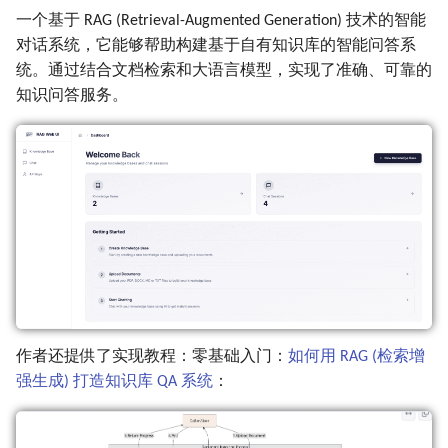
一个基于 RAG (Retrieval-Augmented Generation) 技术的智能
nextplayer
第166期 (10-28~11-03)
第115期 (11-06~11-11)
第065期 (11-07~11-13)
第013期 (11-08~11-14)
对话系统，它能够帮助构建基于自有知识库的智能问答系
统。通过结合文档检索和大语言模型，实现了准确、可靠的
mihon
第165期 (10-21~10-27)
第114期 (10-31~11-05)
第064期 (10-31~11-06)
第012期 (11-01~11-07)
知识问答服务。
Hail
第164期 (10-14~10-20)
第113期 (10-23~10-29)
第063期 (10-24~10-30)
第011期 (10-25~10-31)
aniyomi-插件
第163期 (10-07~10-13)
第112期 (10-16~10-22)
第062期 (10-17~10-23)
第010期 (10-18~10-24)
👀 资料
第162期 (09-30~10-06)
第111期 (10-09~10-15)
第061期 (10-10~10-16)
第009期 (10-11~10-17)
awesome-deepseek-
第161期 (09-23~09-29)
第110期 (09-25~10-07)
第060期 (10-03~10-09)
第008期 (10-04~10-10)
integration
第160期 (09-17~09-22)
第109期 (09-18~09-24)
第059期 (09-26~09-30)
第007期 (09-27~10-03)
quant-wiki
作者还提供了实现教程：零基础入门：
如何用 RAG (检索增
第159期 (09-09~09-16)
第108期 (09-11~09-17)
第058期 (09-19~09-24)
第006期 (09-19~09-24)
强生成) 打造知识库 QA 系统
：
SystemDesign
第158期 (09-02~09-07)
第107期 (09-04~09-10)
第057期 (09-12~09-18)
第005期 (09-12~09-17)
Beej’s Guide to Git